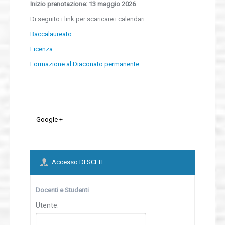
Inizio prenotazione: 13 maggio 2026
Biblioteca
Di seguito i link per scaricare i calendari:
Baccalaureato
Pubblicazioni
Licenza
Formazione al Diaconato permanente
Convenzioni
MediaGallery
Contatti
Google +
Accesso DI.SCI.TE
Docenti e Studenti
Utente: