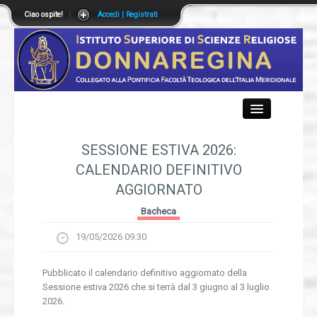
Ciao ospite!
|
Accedi | Registrati
Close
SESSIONE ESTIVA 2026:
CALENDARIO DEFINITIVO
AGGIORNATO
Istituto
Bacheca
Didattica
19/05/2026 09.30
Offerta Formativa
Pubblicato il calendario definitivo aggiornato della
Sessione estiva 2026 che si terrà dal 3 giugno al 3 luglio
Segreteria
2026.