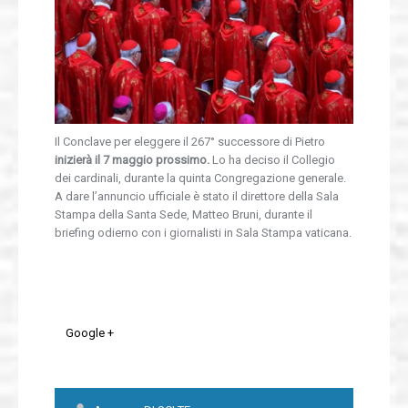
Biblioteca
Pubblicazioni
Convenzioni
Il Conclave per eleggere il 267° successore di Pietro
inizierà il 7 maggio prossimo.
Lo ha deciso il Collegio
MediaGallery
dei cardinali, durante la quinta Congregazione generale.
A dare l’annuncio ufficiale è stato il direttore della Sala
Contatti
Stampa della Santa Sede, Matteo Bruni, durante il
briefing odierno con i giornalisti in Sala Stampa vaticana.
Google +